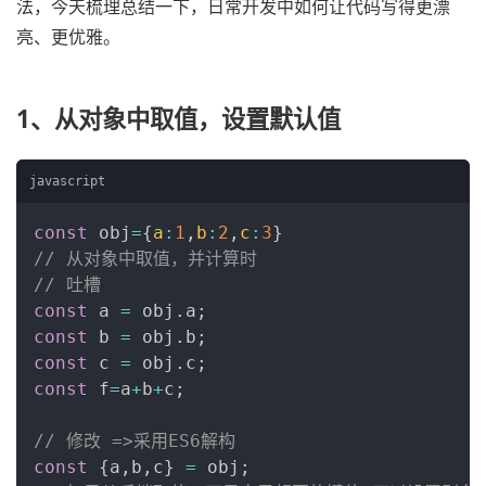
法，今天梳理总结一下，日常开发中如何让代码写得更漂
亮、更优雅。
1、从对象中取值，设置默认值
javascript
const
 obj
=
{
a
:
1
,
b
:
2
,
c
:
3
}
// 从对象中取值，并计算时
// 吐槽
const
 a 
=
 obj
.
a
;
const
 b 
=
 obj
.
b
;
const
 c 
=
 obj
.
c
;
const
 f
=
a
+
b
+
c
;
// 修改 =>采用ES6解构
const
{
a
,
b
,
c
}
=
 obj
;