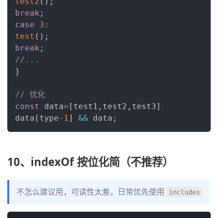
test2
(
)
;
break
;
case
3
:
test
(
)
;
break
;
//...
}
// 优化
const
 data
=
[
test1
,
test2
,
test3
]
data
[
type
-
1
]
&&
 data
;
10、indexOf 按位化简（不推荐）
不怎么建议用，可读性太差，日常优先使用 
includes