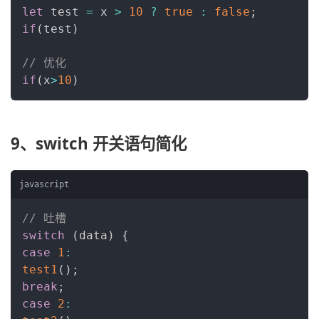
let
 test 
=
 x 
>
10
?
true
:
false
;
if
(
test
)
// 优化
if
(
x
>
10
)
9、switch 开关语句简化
javascript
// 吐槽
switch
(
data
)
{
case
1
:
test1
(
)
;
break
;
case
2
: