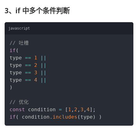
3、if 中多个条件判断
javascript
// 吐槽
if
(
type 
==
1
||
type 
==
2
||
type 
==
3
||
type 
==
4
||
)
// 优化
const
 condition 
=
[
1
,
2
,
3
,
4
]
;
if
(
 condition
.
includes
(
type
)
)