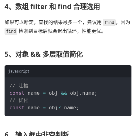
4、数组 filter 和 find 合理选用
如果可以断定，查找的结果最多一个，建议用 
，因为 
find
 检索到目标后就会退出循环，性能更优。
find
5、对象 && 多层取值简化
javascript
// 吐槽
const
 name 
=
 obj 
&&
 obj
.
name
;
// 优化
const
 name 
=
 obj
?.
name
;
6、输入框中非空判断