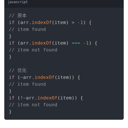
javascript
// 原本
if
(
arr
.
indexOf
(
item
)
>
-
1
)
{
// item found
}
if
(
arr
.
indexOf
(
item
)
===
-
1
)
{
// item not found
}
// 优化
if
(
~
arr
.
indexOf
(
item
)
)
{
// item found
}
if
(
!
~
arr
.
indexOf
(
item
)
)
{
// item not found
}