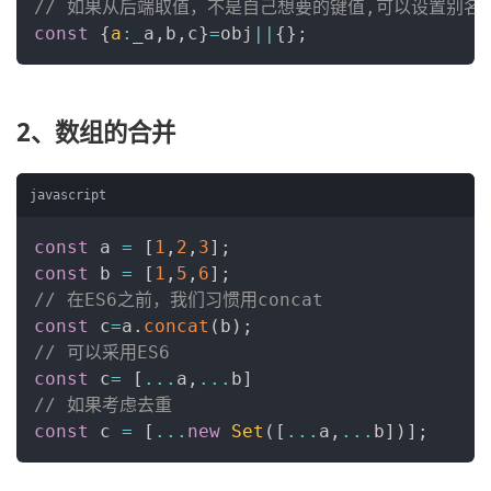
// 如果从后端取值，不是自己想要的键值,可以设置别名
const
{
a
:
_a
,
b
,
c
}
=
obj
||
{
}
;
2、数组的合并
javascript
const
 a 
=
[
1
,
2
,
3
]
;
const
 b 
=
[
1
,
5
,
6
]
;
// 在ES6之前，我们习惯用concat
const
 c
=
a
.
concat
(
b
)
;
// 可以采用ES6
const
 c
=
[
...
a
,
...
b
]
// 如果考虑去重
const
 c 
=
[
...
new
Set
(
[
...
a
,
...
b
]
)
]
;