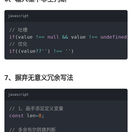
javascript
// 吐槽
if
(
value 
!==
null
&&
 value 
!==
undefined
// 优化
if
(
(
value
??
''
)
!==
''
)
7、摒弃无意义冗余写法
javascript
// 1、画手添足定义变量
const
 len
=
8
;
// 多余布尔转换判断